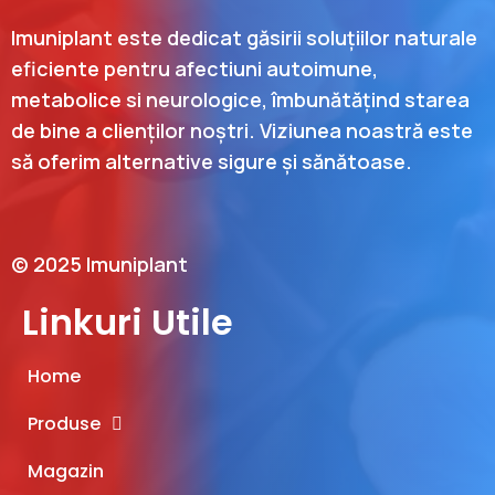
Imuniplant este dedicat găsirii soluțiilor naturale
eficiente pentru afectiuni autoimune,
metabolice si neurologice, îmbunătățind starea
de bine a clienților noștri. Viziunea noastră este
să oferim alternative sigure și sănătoase.
© 2025 Imuniplant
Linkuri Utile
Home
Produse
Magazin