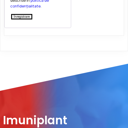
descrise în
politică de
confidențialitate
.
Înregistrare
Imuniplant