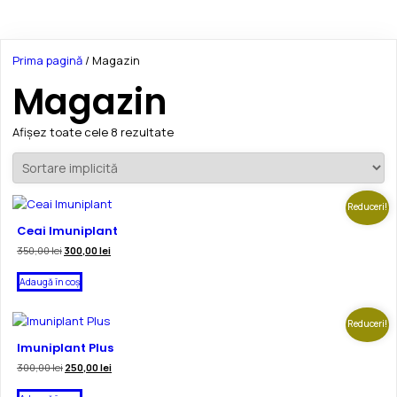
Prima pagină
/ Magazin
Magazin
Afișez toate cele 8 rezultate
Reduceri!
Ceai Imuniplant
Prețul
Prețul
350,00
lei
300,00
lei
inițial
curent
a
este:
Adaugă în coș
fost:
300,00 lei.
350,00 lei.
Reduceri!
Imuniplant Plus
Prețul
Prețul
300,00
lei
250,00
lei
inițial
curent
a
este: