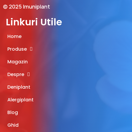
© 2025 Imuniplant
Linkuri Utile
Home
Produse
Magazin
Despre
Deniplant
Alergiplant
Blog
Ghid