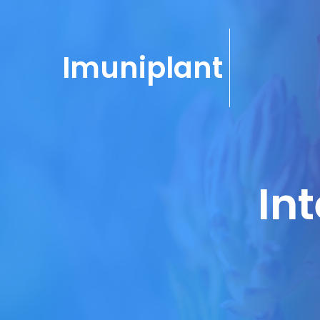
Imuniplant
Int