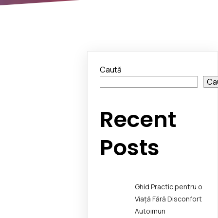
Caută
Ca
Recent
Posts
Ghid Practic pentru o
Viață Fără Disconfort
Autoimun